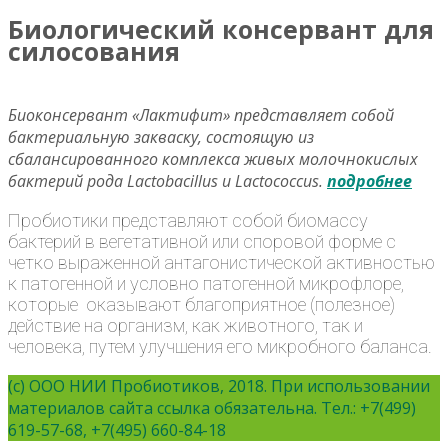
Биологический консервант для
силосования
Биоконсервант «Лактифит» представляет собой
бактериальную закваску, состоящую из
сбалансированного комплекса живых молочнокислых
бактерий рода Lactоbacillus и Lactococcus.
подробнее
Пробиотики представляют собой биомассу
бактерий в вегетативной или споровой форме с
четко выраженной антагонистической активностью
к патогенной и условно патогенной микрофлоре,
которые оказывают благоприятное (полезное)
действие на организм, как животного, так и
человека, путем улучшения его микробного баланса.
(c) ООО НИИ Пробиотиков, 2018. При использовании
материалов сайта ссылка обязательна. Тел.: +7(499)
619-57-68, +7(495) 660-84-18