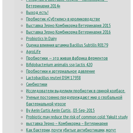
Ветеринария 2014»
Выход есть!
Пробиотик «Субтилис» в кролиководстве
Выставка Зерно Комбикорма Ветеринария 2015
Выставка Зерно Комбикорма Ветеринария 2016
Probiotics In Dairy
Оценка влияния штамма Bacillus Subtilis R0179
AgroLife
Пробиотики — это живая фабрика ферментов
Bifidobacterium animalis ssp lactis 420
Пробиотики и артериальное давление
Lactobacillus reuteri DSM 17938
Синбиотики
Исследователи выделили пробиотик в свиной колбасе.
Ученые постоянно предупреждают мир о глобальной
бактериальной угрозе
By Aerin Curtis Aerin Curtis , 03-Sep-2015
Probiotic may reduce the risk of common cold: Yakult study
выставка Зерно – Комбикорма – Ветеринария
Как бактерии, почти убитые антибиотиками, могут