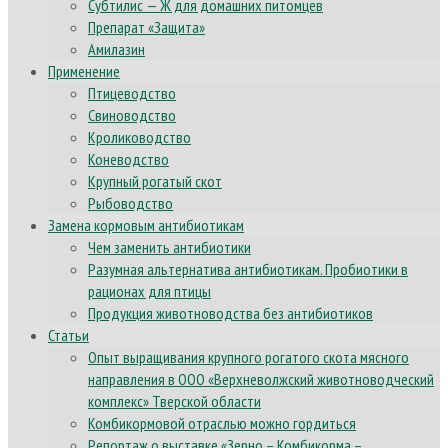
Субтилис — Ж для домашних питомцев
Препарат «Защита»
Амилазин
Применение
Птицеводство
Свиноводство
Кролиководство
Коневодство
Крупный рогатый скот
Рыбоводство
Замена кормовым антибиотикам
Чем заменить антибиотики
Разумная альтернатива антибиотикам. Пробиотики в
рационах для птицы
Продукция животноводства без антибиотиков
Статьи
Опыт выращивания крупного рогатого скота мясного
направления в ООО «Верхневолжский животноводческий
комплекс» Тверской области
Комбикормовой отраслью можно гордиться
Репортаж о выставке «Зерно – Комбикорма –