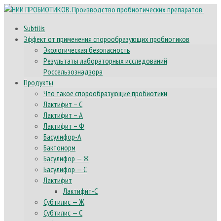
Subtilis
Эффект от применения спорообразующих пробиотиков
Экологическая безопасность
Результаты лабораторных исследований
Россельзознадзора
Продукты
Что такое спорообразующие пробиотики
Лактифит – С
Лактифит – А
Лактифит – Ф
Басулифор-А
Бактонорм
Басулифор — Ж
Басулифор — С
Лактифит
Лактифит-С
Субтилис — Ж
Субтилис — С